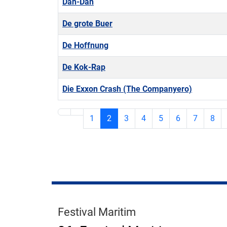
Dan-Dan
De grote Buer
De Hoffnung
De Kok-Rap
Die Exxon Crash (The Companyero)
1
2
3
4
5
6
7
8
Festival Maritim