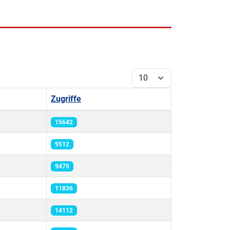
Anzeige #
Zugriffe
15642
9512
9475
11836
14112