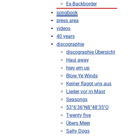
Ex-Backborder
songbook
press area
videos
40 years
discographie
discographie Übersicht
Haul away
hiev em up
Blow Ye Winds
Keiner flaggt uns aus
Lieder vor´m Mast
Seasongs
53°6'36''N8°48'35''O
Twenty five
Übers Meer
Salty Dogs