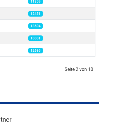
11859
12451
13504
10001
12695
Seite 2 von 10
tner