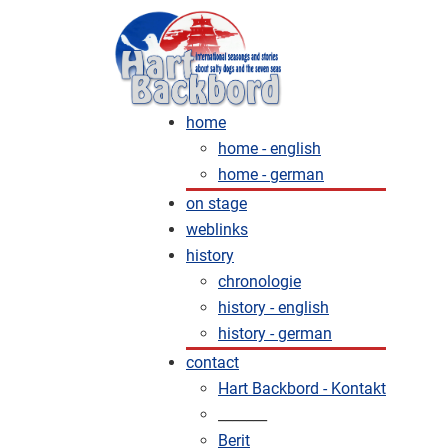
home
home - english
home - german
on stage
weblinks
history
chronologie
history - english
history - german
contact
Hart Backbord - Kontakt
_______
Berit