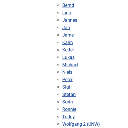
Bernd
Ingo
Jannes
Jan
Jarne
Karin
Kettel
Lukas
Michael
Niels
Peter
Sigi
Stefan
Sorin
Ronnie
Toddy
Wolfgang 2 (UNW)