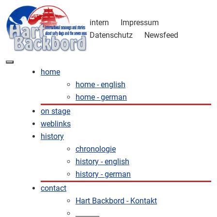
intern
Impressum
Datenschutz
Newsfeed
home
home - english
home - german
on stage
weblinks
history
chronologie
history - english
history - german
contact
Hart Backbord - Kontakt
_______