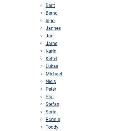
Berit
Bernd
Ingo
Jannes
Jan
Jarne
Karin
Kettel
Lukas
Michael
Niels
Peter
Sigi
Stefan
Sorin
Ronnie
Toddy