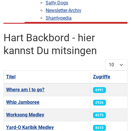
Salty Dogs
Newsletter-Archiv
Shantypedia
Hart Backbord - hier
kannst Du mitsingen
Anzeige #
Titel
Zugriffe
Beiträge
Where am I to go?
6991
Whip Jamboree
2926
Worksong Medley
8575
Yard-O Karibik Medley
8410