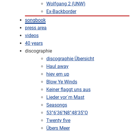
Wolfgang 2 (UNW)
Ex-Backborder
songbook
press area
videos
40 years
discographie
discographie Übersicht
Haul away
hiev em up
Blow Ye Winds
Keiner flaggt uns aus
Lieder vor´m Mast
Seasongs
53°6'36''N8°48'35''O
Twenty five
Übers Meer