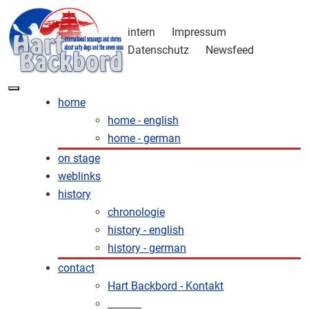
intern
Impressum
Datenschutz
Newsfeed
home
home - english
home - german
on stage
weblinks
history
chronologie
history - english
history - german
contact
Hart Backbord - Kontakt
_______