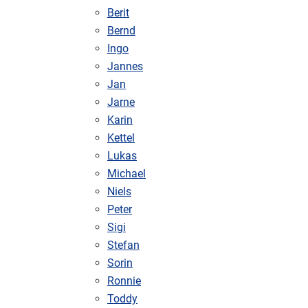
Berit
Bernd
Ingo
Jannes
Jan
Jarne
Karin
Kettel
Lukas
Michael
Niels
Peter
Sigi
Stefan
Sorin
Ronnie
Toddy