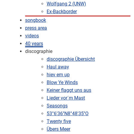
Wolfgang 2 (UNW)
Ex-Backborder
songbook
press area
videos
40 years
discographie
discographie Übersicht
Haul away
hiev em up
Blow Ye Winds
Keiner flaggt uns aus
Lieder vor´m Mast
Seasongs
53°6'36''N8°48'35''O
Twenty five
Übers Meer