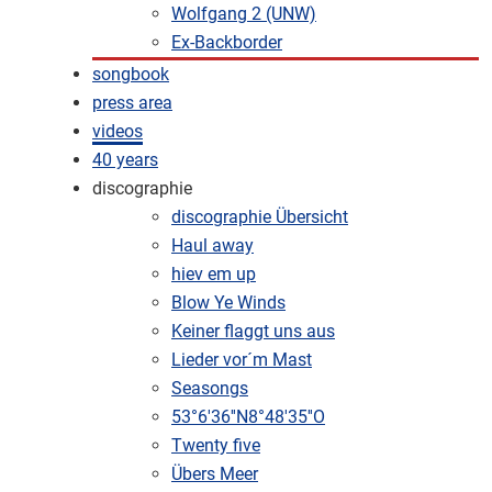
Wolfgang 2 (UNW)
Ex-Backborder
songbook
press area
videos
40 years
discographie
discographie Übersicht
Haul away
hiev em up
Blow Ye Winds
Keiner flaggt uns aus
Lieder vor´m Mast
Seasongs
53°6'36''N8°48'35''O
Twenty five
Übers Meer