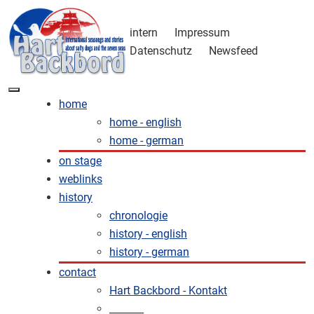
intern
Impressum
Datenschutz
Newsfeed
home
home - english
home - german
on stage
weblinks
history
chronologie
history - english
history - german
contact
Hart Backbord - Kontakt
_______