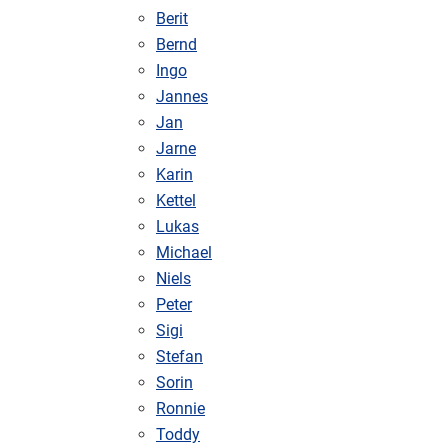
Berit
Bernd
Ingo
Jannes
Jan
Jarne
Karin
Kettel
Lukas
Michael
Niels
Peter
Sigi
Stefan
Sorin
Ronnie
Toddy