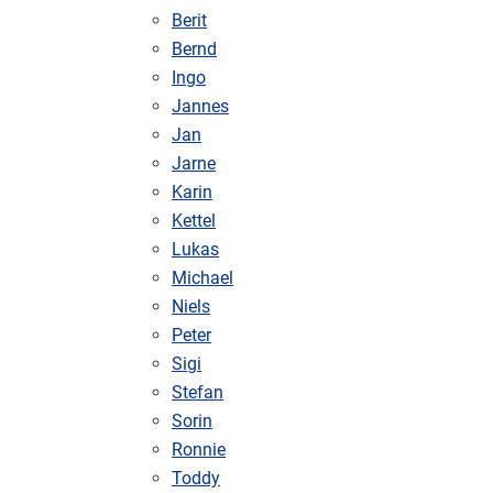
Berit
Bernd
Ingo
Jannes
Jan
Jarne
Karin
Kettel
Lukas
Michael
Niels
Peter
Sigi
Stefan
Sorin
Ronnie
Toddy