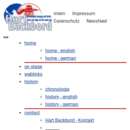
intern
Impressum
Datenschutz
Newsfeed
home
home - english
home - german
on stage
weblinks
history
chronologie
history - english
history - german
contact
Hart Backbord - Kontakt
_______