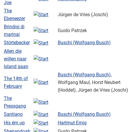
Joe
The
Jürgen de Vries (Joschi)
Ebeneezer
Brindisi di
Guido Patrzek
marinai
Störtebecker
Buschi (Wolfgang Busch)
Allen die
willen naar
Island gaan
Buschi (Wolfgang Busch)
,
The 14th of
Wolfgang Maul, Horst Neubert
February
(Hoddel), Jürgen de Vries (Joschi)
The
Pressgang
Santiano
Buschi (Wolfgang Busch)
His ém up
Hartmut Emig
Shenandoah
Guido Patrzek