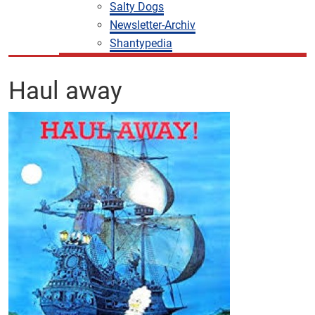
Salty Dogs
Newsletter-Archiv
Shantypedia
Haul away