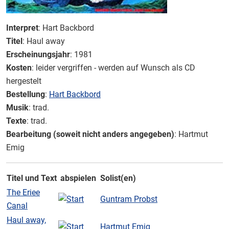
Interpret
: Hart Backbord
Titel
: Haul away
Erscheinungsjahr
: 1981
Kosten
: leider vergriffen - werden auf Wunsch als CD
hergestelt
Bestellung
:
Hart Backbord
Musik
: trad.
Texte
: trad.
Bearbeitung (soweit nicht anders angegeben)
: Hartmut
Emig
Titel und Text
abspielen
Solist(en)
The Eriee
Guntram Probst
Canal
Haul away,
Hartmut Emig