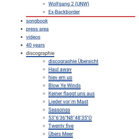
Wolfgang 2 (UNW)
Ex-Backborder
songbook
press area
videos
40 years
discographie
discographie Übersicht
Haul away
hiev em up
Blow Ye Winds
Keiner flaggt uns aus
Lieder vor´m Mast
Seasongs
53°6'36''N8°48'35''O
Twenty five
Übers Meer