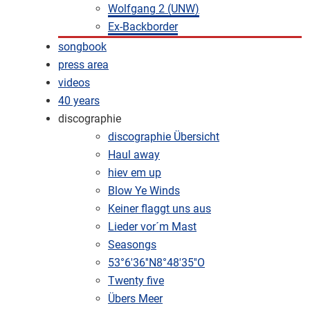
Wolfgang 2 (UNW)
Ex-Backborder
songbook
press area
videos
40 years
discographie
discographie Übersicht
Haul away
hiev em up
Blow Ye Winds
Keiner flaggt uns aus
Lieder vor´m Mast
Seasongs
53°6'36''N8°48'35''O
Twenty five
Übers Meer