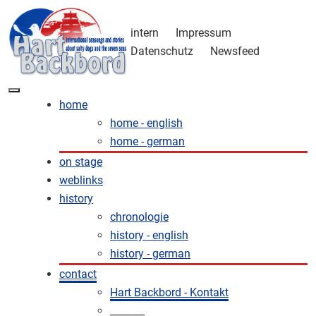
intern
Impressum
Datenschutz
Newsfeed
home
home - english
home - german
on stage
weblinks
history
chronologie
history - english
history - german
contact
Hart Backbord - Kontakt
_______