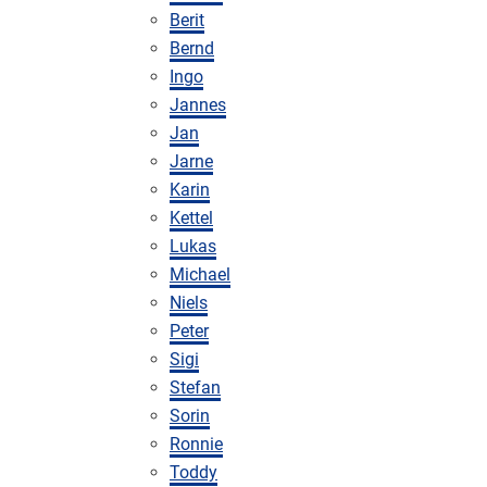
Berit
Bernd
Ingo
Jannes
Jan
Jarne
Karin
Kettel
Lukas
Michael
Niels
Peter
Sigi
Stefan
Sorin
Ronnie
Toddy