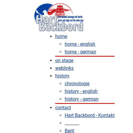
home
home - english
home - german
on stage
weblinks
history
chronologie
history - english
history - german
contact
Hart Backbord - Kontakt
_______
Berit