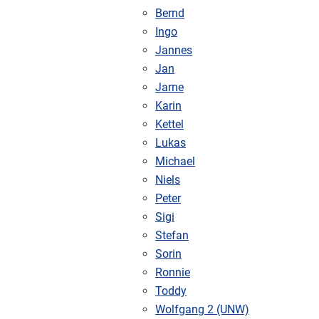
Bernd
Ingo
Jannes
Jan
Jarne
Karin
Kettel
Lukas
Michael
Niels
Peter
Sigi
Stefan
Sorin
Ronnie
Toddy
Wolfgang 2 (UNW)