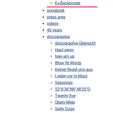
Ex-Backborder
songbook
press area
videos
40 years
discographie
discographie Übersicht
Haul away
hiev em up
Blow Ye Winds
Keiner flaggt uns aus
Lieder vor´m Mast
Seasongs
53°6'36''N8°48'35''O
Twenty five
Übers Meer
Salty Dogs