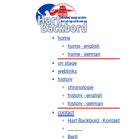
home
home - english
home - german
on stage
weblinks
history
chronologie
history - english
history - german
contact
Hart Backbord - Kontakt
_______
Berit