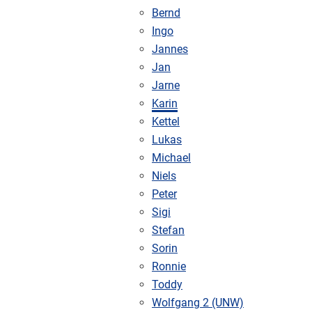
Bernd
Ingo
Jannes
Jan
Jarne
Karin
Kettel
Lukas
Michael
Niels
Peter
Sigi
Stefan
Sorin
Ronnie
Toddy
Wolfgang 2 (UNW)