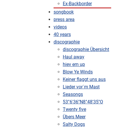
Ex-Backborder
songbook
press area
videos
40 years
discographie
discographie Übersicht
Haul away
hiev em up
Blow Ye Winds
Keiner flaggt uns aus
Lieder vor´m Mast
Seasongs
53°6'36''N8°48'35''O
Twenty five
Übers Meer
Salty Dogs