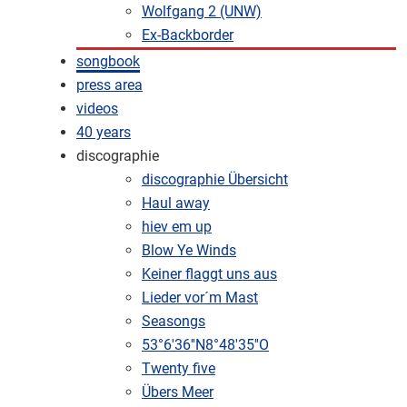
Wolfgang 2 (UNW)
Ex-Backborder
songbook
press area
videos
40 years
discographie
discographie Übersicht
Haul away
hiev em up
Blow Ye Winds
Keiner flaggt uns aus
Lieder vor´m Mast
Seasongs
53°6'36''N8°48'35''O
Twenty five
Übers Meer