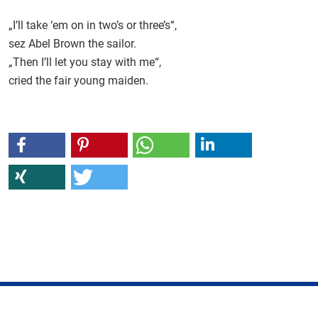
„I’ll take ‘em on in two’s or three’s“,
sez Abel Brown the sailor.
„Then I’ll let you stay with me“,
cried the fair young maiden.