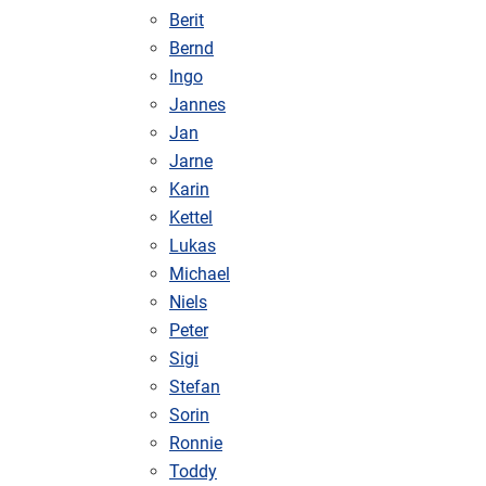
Berit
Bernd
Ingo
Jannes
Jan
Jarne
Karin
Kettel
Lukas
Michael
Niels
Peter
Sigi
Stefan
Sorin
Ronnie
Toddy