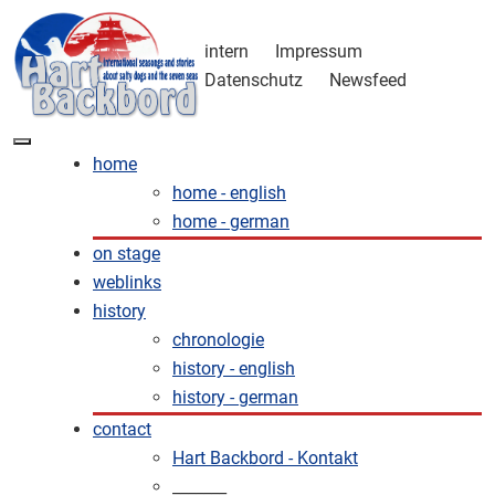
intern
Impressum
Datenschutz
Newsfeed
home
home - english
home - german
on stage
weblinks
history
chronologie
history - english
history - german
contact
Hart Backbord - Kontakt
_______