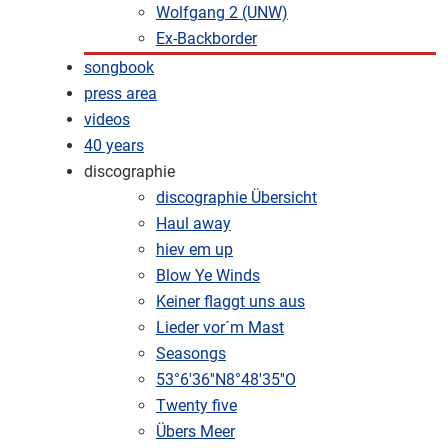
Wolfgang 2 (UNW)
Ex-Backborder
songbook
press area
videos
40 years
discographie
discographie Übersicht
Haul away
hiev em up
Blow Ye Winds
Keiner flaggt uns aus
Lieder vor´m Mast
Seasongs
53°6'36''N8°48'35''O
Twenty five
Übers Meer