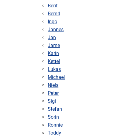
Berit
Bernd
Ingo
Jannes
Jan
Jarne
Karin
Kettel
Lukas
Michael
Niels
Peter
Sigi
Stefan
Sorin
Ronnie
Toddy