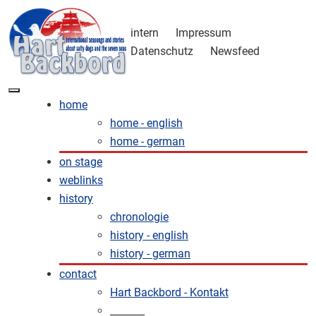
intern
Impressum
Datenschutz
Newsfeed
home
home - english
home - german
on stage
weblinks
history
chronologie
history - english
history - german
contact
Hart Backbord - Kontakt
_______