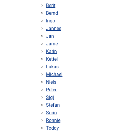
Berit
Bernd
Ingo
Jannes
Jan
Jarne
Karin
Kettel
Lukas
Michael
Niels
Peter
Sigi
Stefan
Sorin
Ronnie
Toddy