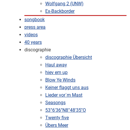
Wolfgang 2 (UNW)
Ex-Backborder
songbook
press area
videos
40 years
discographie
discographie Übersicht
Haul away
hiev em up
Blow Ye Winds
Keiner flaggt uns aus
Lieder vor´m Mast
Seasongs
53°6'36''N8°48'35''O
Twenty five
Übers Meer