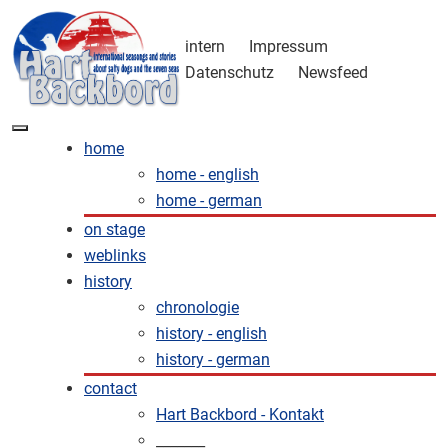
intern
Impressum
Datenschutz
Newsfeed
home
home - english
home - german
on stage
weblinks
history
chronologie
history - english
history - german
contact
Hart Backbord - Kontakt
_______