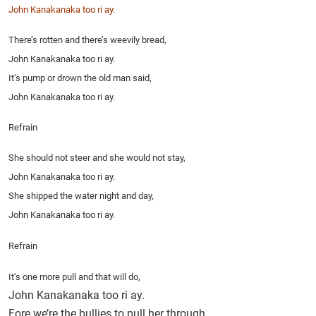
John Kanakanaka too ri ay.
There’s rotten and there’s weevily bread,
John Kanakanaka too ri ay.
It’s pump or drown the old man said,
John Kanakanaka too ri ay.
Refrain
She should not steer and she would not stay,
John Kanakanaka too ri ay.
She shipped the water night and day,
John Kanakanaka too ri ay.
Refrain
It’s one more pull and that will do,
John Kanakanaka too ri ay.
Fore we’re the bullies to pull her through,