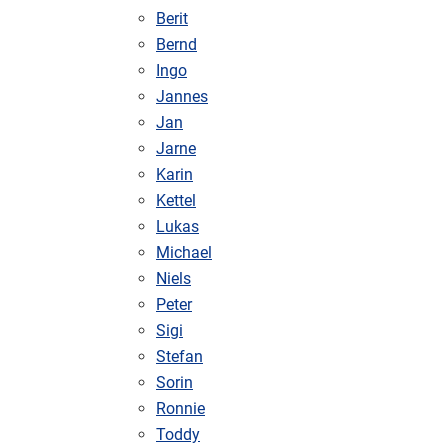
Berit
Bernd
Ingo
Jannes
Jan
Jarne
Karin
Kettel
Lukas
Michael
Niels
Peter
Sigi
Stefan
Sorin
Ronnie
Toddy