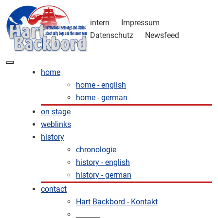
intern
Impressum
Datenschutz
Newsfeed
home
home - english
home - german
on stage
weblinks
history
chronologie
history - english
history - german
contact
Hart Backbord - Kontakt
_______