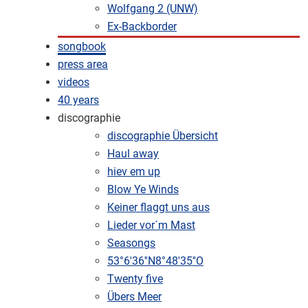
Wolfgang 2 (UNW)
Ex-Backborder
songbook
press area
videos
40 years
discographie
discographie Übersicht
Haul away
hiev em up
Blow Ye Winds
Keiner flaggt uns aus
Lieder vor´m Mast
Seasongs
53°6'36''N8°48'35''O
Twenty five
Übers Meer