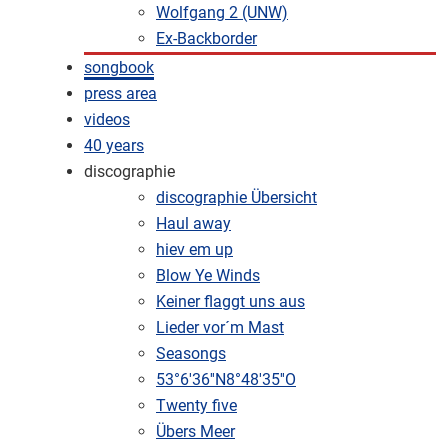
Wolfgang 2 (UNW)
Ex-Backborder
songbook
press area
videos
40 years
discographie
discographie Übersicht
Haul away
hiev em up
Blow Ye Winds
Keiner flaggt uns aus
Lieder vor´m Mast
Seasongs
53°6'36''N8°48'35''O
Twenty five
Übers Meer