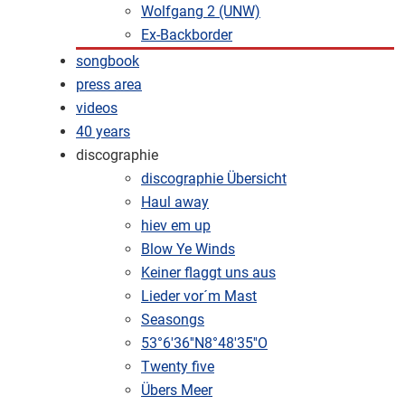
Wolfgang 2 (UNW)
Ex-Backborder
songbook
press area
videos
40 years
discographie
discographie Übersicht
Haul away
hiev em up
Blow Ye Winds
Keiner flaggt uns aus
Lieder vor´m Mast
Seasongs
53°6'36''N8°48'35''O
Twenty five
Übers Meer