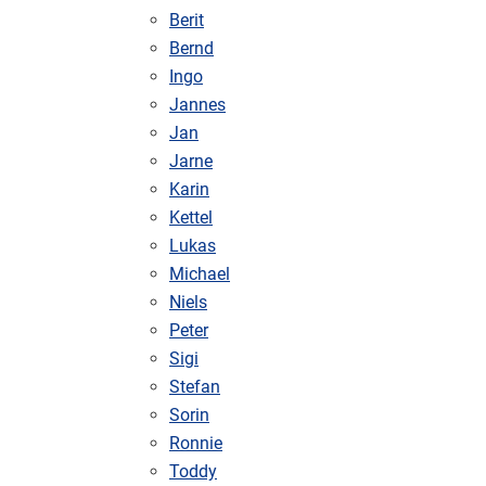
Berit
Bernd
Ingo
Jannes
Jan
Jarne
Karin
Kettel
Lukas
Michael
Niels
Peter
Sigi
Stefan
Sorin
Ronnie
Toddy