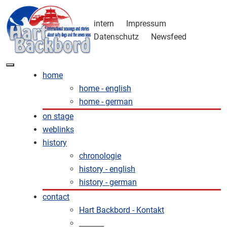
intern
Impressum
Datenschutz
Newsfeed
home
home - english
home - german
on stage
weblinks
history
chronologie
history - english
history - german
contact
Hart Backbord - Kontakt
_______